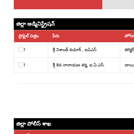
జిల్లా అడ్మినిస్ట్రేషన్
ప్రొఫైల్ చిత్రం
పేరు
హోద
శ్రీ నిశాంత్ కుమార్ , ఐఏఎస్
కలెక్టర
శ్రీ శివ నారాయణ శర్మ, ఐ.ఏ.ఎస్.
జాయిం
జిల్లా పోలీస్ శాఖ