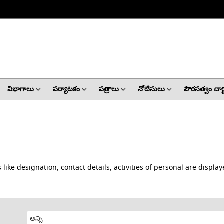
విభాగాలు
పర్యాటకం
పత్రాలు
నోటిసులు
పౌరసత్వం చార్ట
 like designation, contact details, activities of personal are displa