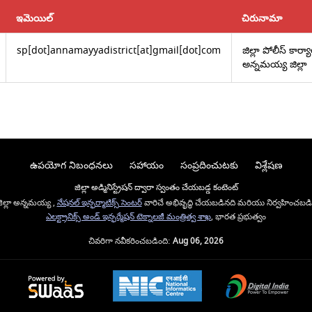
ఇమెయిల్
చిరునామా
sp[dot]annamayyadistrict[at]gmail[dot]com
జిల్లా పోలీస్ క
అన్నమయ్య జిల్లా
ఉపయోగ నిబంధనలు
సహాయం
సంప్రదించుటకు
విశ్లేషణ
జిల్లా అడ్మినిస్ట్రేషన్ ద్వారా స్వంతం చేయబడ్డ కంటెంట్
ిల్లా అన్నమయ్య ,
నేషనల్ ఇన్ఫర్మాటిక్స్ సెంటర్
వారిచే అభివృద్ధి చేయబడినది మరియు నిర్వహించబడి
ఎలక్ట్రానిక్స్ అండ్ ఇన్ఫర్మేషన్ టెక్నాలజీ మంత్రిత్వ శాఖ
, భారత ప్రభుత్వం
చివరిగా నవీకరించబడింది:
Aug 06, 2026