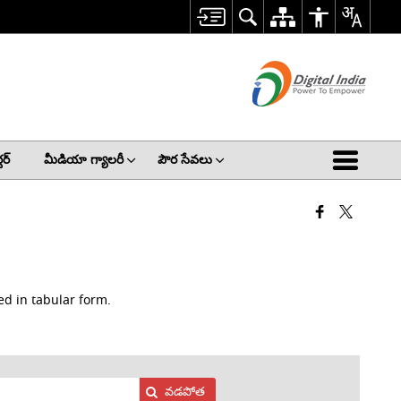
ర్
మీడియా గ్యాలరీ
పౌర సేవలు
yed in tabular form.
వడపోత