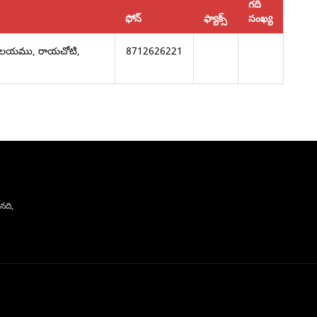
గది
ఫోన్
ఫ్యాక్స్
సంఖ్య
ార్యాలయము, రాయచోటి,
8712626221
నది,