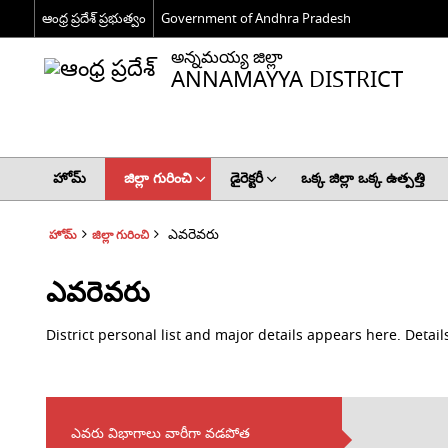
ఆంధ్ర ప్రదేశ్ ప్రభుత్వం
Government of Andhra Pradesh
అన్నమయ్య జిల్లా
ANNAMAYYA DISTRICT
హోమ్
జిల్లా గురించి
డైరెక్టరీ
ఒక్క జిల్లా ఒక్క ఉత్పత్తి
ఎవరెవరు
హోమ్
జిల్లా గురించి
ఎవరెవరు
District personal list and major details appears here. Details
ఎవరు విభాగాలు వారీగా వడపోత