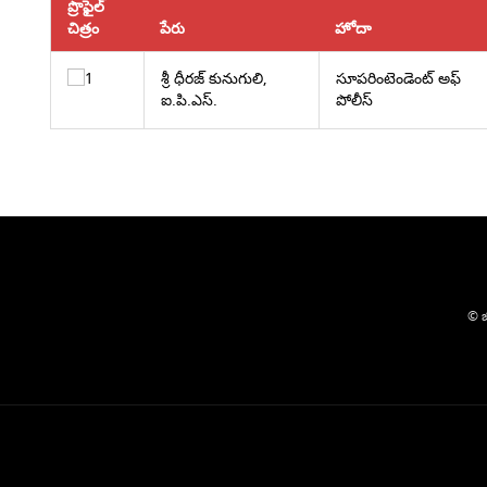
ప్రొఫైల్
చిత్రం
పేరు
హోదా
శ్రీ ధీరజ్ కునుగులి,
సూపరింటెండెంట్ అఫ్
ఐ.పి.ఎస్.
పోలీస్
© జ