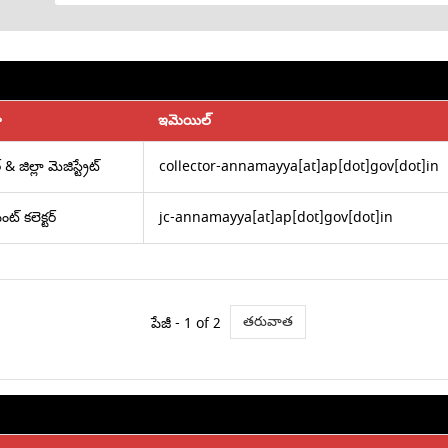
ా
ఇమెయిల్
్ & జిల్లా మెజిస్ట్రేట్
collector-annamayya[at]ap[dot]gov[dot]in
ట్ కలెక్టర్
jc-annamayya[at]ap[dot]gov[dot]in
తరువాత
పేజీ -
1
of 2