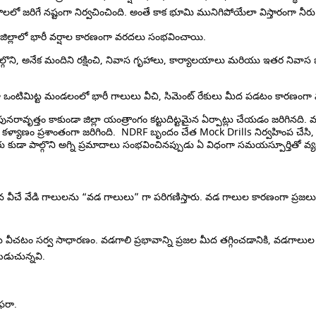
లలో జరిగే నష్టంగా నిర్వచించింది. అంతే కాక భూమి మునిగిపోయేలా విస్తారంగా నీర
్లాలో భారీ వర్షాల కారణంగా వరదలు సంభవించాయి.
ల్గొని, అనేక మందిని రక్షించి, నివాస గృహాలు, కార్యాలయాలు మరియు ఇతర నివాస భవ
గా ఒంటిమిట్ట మండలంలో భారీ గాలులు వీచి, సిమెంట్ రేకులు మీద పడటం కారణంగా
త్తం కాకుండా జిల్లా యంత్రాంగం కట్టుదిట్టమైన ఏర్పాట్లు చేయడం జరిగినది. 
ళ్యాణం ప్రశాంతంగా జరిగింది. NDRF బృందం చేత Mock Drills నిర్వహింప చేసి,
రు కుడా పాల్గొని అగ్ని ప్రమాదాలు సంభవించినప్పుడు ఏ విధంగా సమయస్పూర్తితో
ి గాలులను “వడ గాలులు” గా పరిగణిస్తారు. వడ గాలుల కారణంగా ప్రజలు తీవ్ర 
చటం సర్వ సాధారణం. వడగాలి ప్రభావాన్ని ప్రజల మీద తగ్గించడానికి, వడగాలుల న
టబడుచున్నవి.
రఫరా.