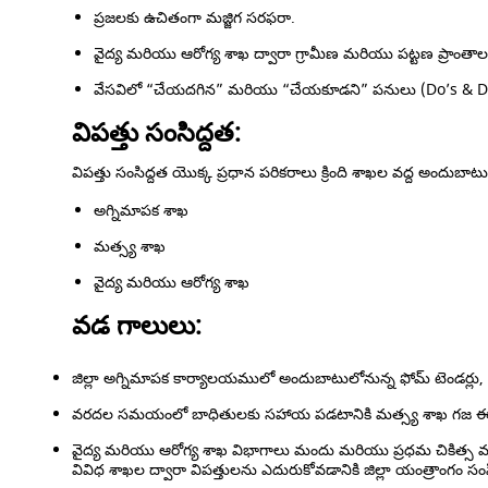
ప్రజలకు ఉచితంగా మజ్జిగ సరఫరా.
వైద్య మరియు ఆరోగ్య శాఖ ద్వారా గ్రామీణ మరియు పట్టణ ప్రాంత
వేసవిలో “చేయదగిన” మరియు “చేయకూడని” పనులు (Do’s & Dont’s) గుర
విపత్తు సంసిద్దత:
విపత్తు సంసిద్దత యొక్క ప్రధాన పరికరాలు క్రింది శాఖల వద్ద అందుబాట
అగ్నిమాపక శాఖ
మత్స్య శాఖ
వైద్య మరియు ఆరోగ్య శాఖ
వడ గాలులు:
జిల్లా అగ్నిమాపక కార్యాలయములో అందుబాటులోనున్న ఫోమ్ టెండర్లు, అడ్వా
వరదల సమయంలో బాధితులకు సహాయ పడటానికి మత్స్య శాఖ గజ ఈతగాళ
వైద్య మరియు ఆరోగ్య శాఖ విభాగాలు మందు మరియు ప్రధమ చికిత్స వస్తు 
వివిధ శాఖల ద్వారా విపత్తులను ఎదురుకోవడానికి జిల్లా యంత్రాంగం సంసి