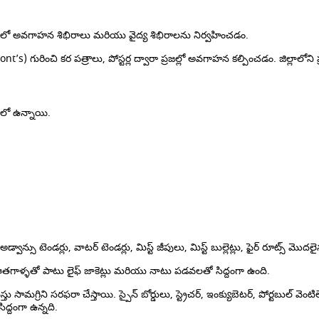
ాలలో అవగాహన శిభిరాలు మరియు వైద్య శిభిరాలను నిర్వహించడం.
ించి కర పత్రాలు, పోస్టర్ల ద్వారా ప్రజల్లో అవగాహన కల్పించడం. జిల్లాలోని ప్రమ
ులో ఉన్నాయి.
న్సు టెండర్లు, వాటర్ టెండర్లు, మిస్ట్ జీపులు, మిస్ట్ బుల్లెట్లు, ఫైర్ రూట్స్ మొ
్ళతో పాటు లైఫ్ జాకెట్లు మరియు నాటు పడవలతో సిద్దంగా ఉంది.
సామగ్రిని సరఫరా చేస్తాయి. స్పైన్ బోర్డులు, స్ట్రెచర్, ఇంక్యుబెటర్, పోర్టబుల
ద్దంగా ఉన్నది.