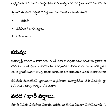
లభ్యమగు వనరులను సంస్థాగతం చేసి అత్యవసర పరిస్థుతులలో మానవీయ విలు
జిల్లాలో ఈ క్రింది ప్రకృతి విపత్తులు సంభవించే అవకాశం ఉంది.
కరువు
వరదలు / భారీ వర్షాలు
వడ
కరువు:
అనావృష్టి మరియు సాధారణం కంటే తక్కువ వర్షపాతము కరువుకు ప్రధాన
పోవడం, జంతువులు చనిపోవడం, పోషకాహార-లోపం మరియు అనారోగ్యకరమ
వలన ప్రాంతీయంగా కొన్ని జంతు జాతులు అంతరించటం వంటి పరిణామాలు
కరువుకు సంబంధించి ప్రధానంగా వ్యవసాయ, ఉద్యానవన, పశు సంవర్ధక, గ్రామ
పడేందుకు వివిధ చర్యలు చేపడతారు.
వరద / భారీ వర్షాలు:
ప్రకృతి విపత్తు నిర్వహణ విభాగం వరదలను దిగువ విధంగా నిర్వచించారు.