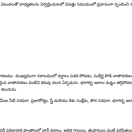
వలతో బాధ్యతలను నిర్వర్తించుటలో విపత్తు సమయంలో ప్రధానంగా స్పందించి నష్టాల
గాల
 కారణము. ముఖ్యముగా సకాలములో వర్షాలు పడక పోవడం, సుధీర్ఘ పొడి వాతావరణ
ైన వాతావరణం వంటివి కరువు వలన ఏర్పడును. భూగర్భ-జలాల మట్టం తగ్గిపోవ
 కలుగును.
ీణ నీటి సరఫరా, ప్రజారోగ్యం, స్త్రీ మరియు శిశు సంక్షేమ, పౌర సరఫరా, భూగర్భ 
 “నదీ పరివాహక ప్రాంతాలలో భారీ వర్షాలు, అధిక గాలులు, తుఫానులు వంటి పరిస్