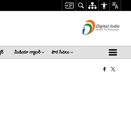
ర్
మీడియా గ్యాలరీ
పౌర సేవలు