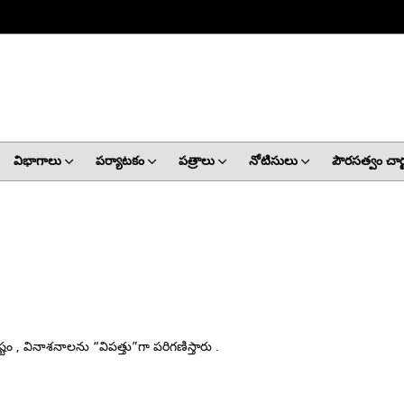
విభాగాలు
పర్యాటకం
పత్రాలు
నోటిసులు
పౌరసత్వం చార్ట
, వినాశనాలను “విపత్తు”గా పరిగణిస్తారు .