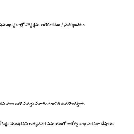
ుఖ స్థలాల్లో పోస్టర్లను అతికించటం / ప్రదర్శించటం.
దలైనవి సకాలంలో విపత్తు నివారించడానికి ఉపయోగిస్తారు.
్ వెంటిలేటర్లు మొదలైనవి అత్యవసర సమయంలో ఆరోగ్య శాఖ సరఫరా చేస్తాయి.