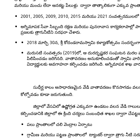
మరియు మంచు లేదా ఆనకట్ట పేలుళ్లు ద్వారా తాత్కాలికంగా ఎక్కువ ప్రాంతా
2001, 2005, 2009, 2010, 2015 మరియు 2021 సంవత్సరములలో జిల
అగ్నిమాపక సేవా సిబ్బంది రక్షణ మరియు పునరావాస కార్యకలాపాల్లో పా
ప్రజలకు త్రాగునీటిని సరఫరా చేశారు.
2018 మార్చి 30న, శ్రీ కోదండరామస్వామి కళ్యాణోత్సవం సందర్భం
మరుసటి సంవత్సరం (2019)లో, ఆ దురదృష్టకర సంఘటన మరల పునరావృ
పిలిపించడం జరిగినది. వాతావరణం అనుకూలించడంతో స్వామి వారి క
విద్యార్థులకు అవగాహనా కల్పించడం జరిగింది. అగ్నిమాపక శాఖ వా
సుధీర్ఘ కాలం అసాధారణమైన వేడి వాతావరణం కొనసాగడం వలన వీచే వేడ
కోల్పోవడం కూడా జరుగుతుంది.
జిల్లాలో వేసవిలో ఉష్ణోగ్రత ఎక్కువగా ఉండటం వలన వేడి గాలులు వీ
కల్పించడానికి జిల్లాలో ఈ క్రింది చర్యలు సంబంధిత శాఖల ద్వారా చేపట్
పలు ప్రాంతాలలో చలి వెంద్రాల ఏర్పాటు
గ్రామీణ మరియు పట్టణ ప్రాంతాలలో ట్యాంకర్ ద్వారా త్రాగు నీటి స