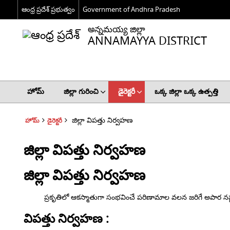
ఆంధ్ర ప్రదేశ్ ప్రభుత్వం
Government of Andhra Pradesh
అన్నమయ్య జిల్లా
ANNAMAYYA DISTRICT
హోమ్
జిల్లా గురించి
డైరెక్టరీ
ఒక్క జిల్లా ఒక్క ఉత్పత్తి
జిల్లా విపత్తు నిర్వహణ
హోమ్
డైరెక్టరీ
జిల్లా విపత్తు నిర్వహణ
జిల్లా విపత్తు నిర్వహణ
ప్రకృతిలో ఆకస్మాతుగా సంభవించే పరిణామాల వలన జరిగే అపార నష్టం 
విపత్తు నిర్వహణ :