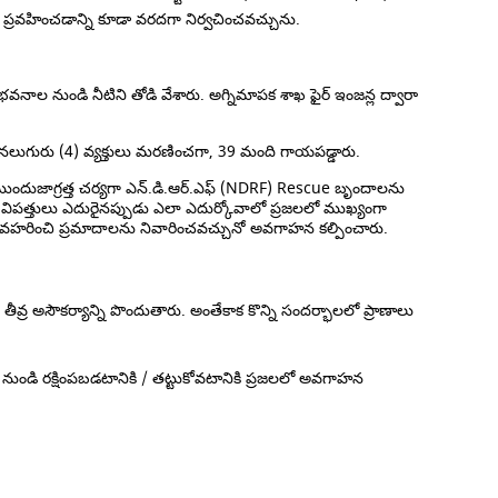
ు ప్రవహించడాన్ని కూడా వరదగా నిర్వచించవచ్చును.
నాల నుండి నీటిని తోడి వేశారు. అగ్నిమాపక శాఖ ఫైర్ ఇంజన్ల ద్వారా
 నలుగురు (4) వ్యక్తులు మరణించగా, 39 మంది గాయపడ్డారు.
ముందుజాగ్రత్త చర్యగా ఎన్.డి.ఆర్.ఎఫ్ (NDRF) Rescue బృందాలను
 విపత్తులు ఎదురైనప్పుడు ఎలా ఎదుర్కోవాలో ప్రజలలో ముఖ్యంగా
 వ్యవహరించి ప్రమాదాలను నివారించవచ్చునో అవగాహన కల్పించారు.
అసౌకర్యాన్ని పొందుతారు. అంతేకాక కొన్ని సందర్భాలలో ప్రాణాలు
ుండి రక్షింపబడటానికి / తట్టుకోవటానికి ప్రజలలో అవగాహన