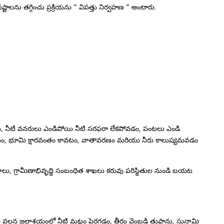
ను తగ్గించు ప్రక్రియను ” విపత్తు నిర్వహణ ” అంటారు.
ులు
ం, నీటి వనరులు ఎండిపోయి నీటి సరఫరా లేకపోవడం, పంటలు ఎండి
టం, భూమి క్షారవంతం కావటం, వాతావరణం మరియు నీరు కాలుష్యమవడం
జలాలు, గ్రామీణాభివృద్ధి సంబంధిత శాఖలు కరువు పరిస్థితుల నుండి బయట
థితుల వలన జలాశయంలో నీటి మట్టం పెరగడం, తీరం వెంబడి తుఫాను, సునామి