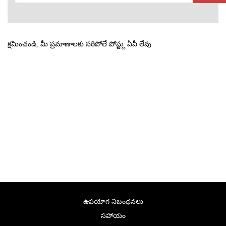
క్షమించండి, మీ ప్రమాణాలకు సరిపోలే పోస్ట్లు ఏవీ లేవు
ఉపయోగ నిబంధనలు
సహాయం