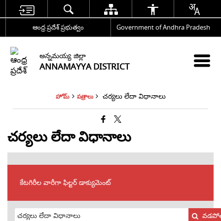
ఆంధ్ర ప్రదేశ్ ప్రభుత్వం
Government of Andhra Pradesh
అన్నమయ్య జిల్లా
ANNAMAYYA DISTRICT
చర్యలు లేదా విధానాలు
హోమ్
పత్రాలు
చర్యలు లేదా విధానాలు
కేటగిరీల వారీగా ఫిల్టర్ డాక్యుమెంట్
వడపో