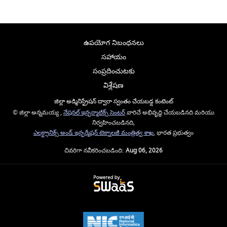
ఉపయోగ నిబంధనలు
సహాయం
సంప్రదించుటకు
విశ్లేషణ
జిల్లా అడ్మినిస్ట్రేషన్ ద్వారా స్వంతం చేయబడ్డ కంటెంట్
© జిల్లా అన్నమయ్య ,
నేషనల్ ఇన్ఫర్మాటిక్స్ సెంటర్
వారిచే అభివృద్ధి చేయబడినది మరియు
నిర్వహించబడినది,
ఎలక్ట్రానిక్స్ అండ్ ఇన్ఫర్మేషన్ టెక్నాలజీ మంత్రిత్వ శాఖ
, భారత ప్రభుత్వం
చివరిగా నవీకరించబడింది:
Aug 06, 2026