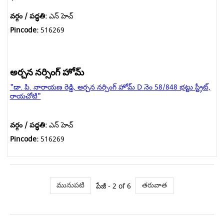
వర్గం / పద్ధతి:
ఎన్ హెచ్
Pincode:
516269
అర్చన నర్సింగ్ హోమ్
"డా. పి. నారాయణ రెడ్డి, అర్చన నర్సింగ్ హోమ్ D నెం 58/848 భట్టు స్ట్రీట్,
రాయచోటి"
వర్గం / పద్ధతి:
ఎన్ హెచ్
Pincode:
516269
మునుపటి
తరువాత
పేజీ - 2 of 6