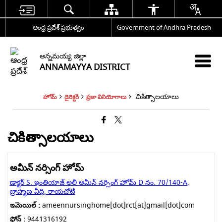
ఆంధ్ర ప్రదేశ్ ప్రభుత్వం
Government of Andhra Pradesh
అన్నమయ్య జిల్లా
ANNAMAYYA DISTRICT
చికిత్సాలయాలు
హోమ్
డైరెక్టరీ
ప్రజా వినియోగాలు
చికిత్సాలయాలు
అమీన్ నర్సింగ్ హోమ్
డాక్టర్ S. ఇంతియాజ్ అలీ అమీన్ నర్సింగ్ హోమ్ D నం. 70/140-A,
బ్రాహ్మణ వీధి, రాయచోటి
ఇమెయిల్ :
ameennursinghome[dot]rct[at]gmail[dot]com
ఫోన్ :
9441316192